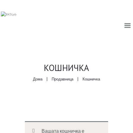
ДОМА
ЗА НАС
КОШНИЧКА
ПРОДАВНИЦА
Дома
Продавница
Кошничка
КОНТАКТ
АПТЕКА МЕЛИСА
МЕЛИСА ЦЕНТАР
Вашата кошничка е
FASHION COOKIE