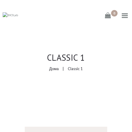
0
ДОМА
CLASSIC 1
ЗА НАС
Дома
Classic 1
ПРОДАВНИЦА
КОНТАКТ
АПТЕКА МЕЛИСА
МЕЛИСА ЦЕНТАР
FASHION COOKIE