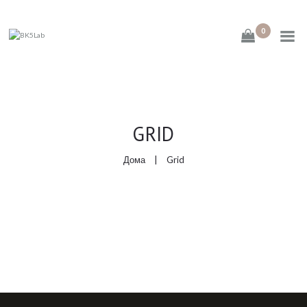
0
ДОМА
GRID
ЗА НАС
Дома
Grid
ПРОДАВНИЦА
КОНТАКТ
АПТЕКА МЕЛИСА
МЕЛИСА ЦЕНТАР
FASHION COOKIE