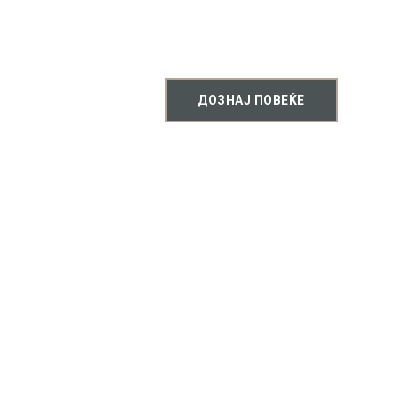
сопствен сапун или органска козме
мастер класа. Слободно исконтакти
ДОЗНАЈ ПОВЕЌЕ