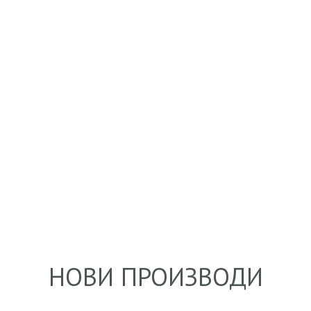
[trx_sc_services type=”list” featured=”icon”
[
featured_position=”top” hide_excerpt=””
f
no_margin=”” icons_animation=””
n
orderby=”none” order=”asc”
o
title_style=”default” link_style=”default”
t
ids=”257″]
i
НОВИ ПРОИЗВОДИ