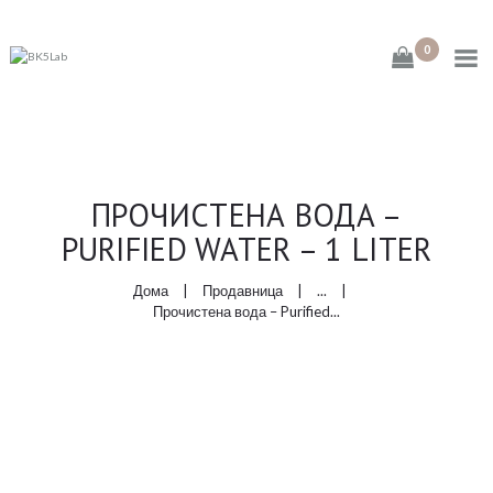
0
ДОМА
ПРОЧИСТЕНА ВОДА –
ЗА НАС
PURIFIED WATER – 1 LITER
ПРОДАВНИЦА
Дома
Продавница
...
Прочистена вода – Purified...
КОНТАКТ
АПТЕКА МЕЛИСА
МЕЛИСА ЦЕНТАР
FASHION COOKIE