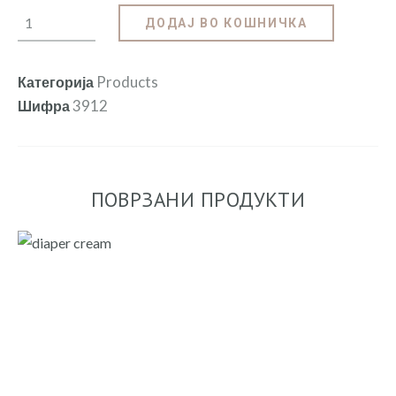
ДОДАЈ ВО КОШНИЧКА
Products
Категорија
3912
Шифра
ПОВРЗАНИ ПРОДУКТИ
БЕБЕ КРЕМ ЗА ПЕЛЕНСКА РЕГИЈА | BABY DIAPER
RASH CREAM – 50ML
200
.
00
ден
ДОДАЈ ВО КОШНИЧКА