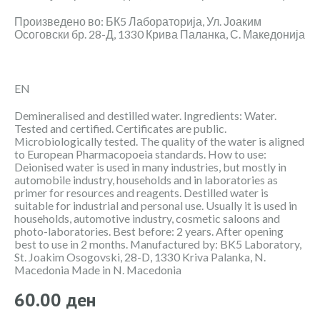
Произведено во: БК5 Лабораторија, Ул. Јоаким
Осоговски бр. 28-Д, 1330 Крива Паланка, С. Македонија
EN
Demineralised and destilled water. Ingredients: Water.
Tested and certified. Certificates are public.
Microbiologically tested. The quality of the water is aligned
to European Pharmacopoeia standards. How to use:
Deionised water is used in many industries, but mostly in
automobile industry, households and in laboratories as
primer for resources and reagents. Destilled water is
suitable for industrial and personal use. Usually it is used in
households, automotive industry, cosmetic saloons and
photo-laboratories. Best before: 2 years. After opening
best to use in 2 months. Manufactured by: BK5 Laboratory,
St. Joakim Osogovski, 28-D, 1330 Kriva Palanka, N.
Macedonia Made in N. Macedonia
60
.
00
ден