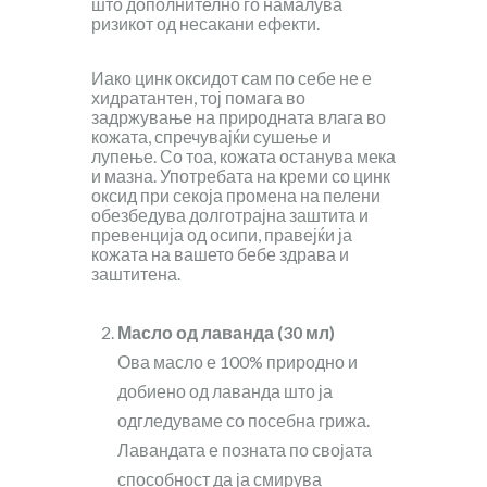
што дополнително го намалува
ризикот од несакани ефекти.
Иако цинк оксидот сам по себе не е
хидратантен, тој помага во
задржување на природната влага во
кожата, спречувајќи сушење и
лупење. Со тоа, кожата останува мека
и мазна. Употребата на креми со цинк
оксид при секоја промена на пелени
обезбедува долготрајна заштита и
превенција од осипи, правејќи ја
кожата на вашето бебе здрава и
заштитена.
Масло од лаванда (30 мл)
Ова масло е 100% природно и
добиено од лаванда што ја
одгледуваме со посебна грижа.
Лавандата е позната по својата
способност да ја смирува