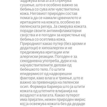
задржува влагата и спречува
сушење, што е особено важно за
бебиња со сува или чувствителна
кожа. Неговиот природен состав
помага да се намали црвенилото и
иритациите на кожата, особено во
пеленската регија. Ја смирува кожата
поради своите антиинфламаторни
својства и е погоден за користење кај
бебиња со осетлива кожа.
Природниот какао путер (без ароми и
додатоци) е хипоалерген и не
предизвикува иритации или
алергиски реакции. Погоден е за
секојдневна употреба, дури и на
најчувствителните делови од
бебешкото тело. Го штити
епидермисот од надворешни
фактори, како влага и триење, што е
важно за превенција на пеленски
осип. Формира бариера што ја штити
кожата од штетните влијанија на
воздухот и влагата. Какао путерот
има пријатен, нежен природен мирис
кој ја освежува кожата без да додаде