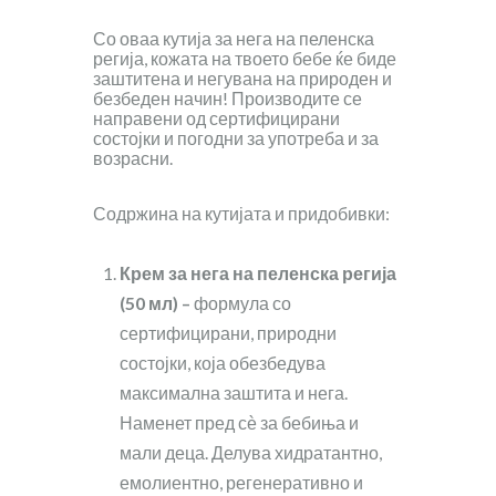
Со оваа кутија за нега на пеленска
регија, кожата на твоето бебе ќе биде
заштитена и негувана на природен и
безбеден начин! Производите се
направени од сертифицирани
состојки и погодни за употреба и за
возрасни.
Содржина на кутијата и придобивки:
Крем за нега на пеленска регија
(50 мл) –
формула со
сертифицирани, природни
состојки, која обезбедува
максимална заштита и нега.
Наменет пред сѐ за бебиња и
мали деца. Делува хидратантно,
емолиентно, регенеративно и