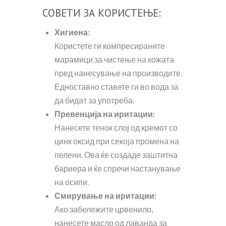
СОВЕТИ ЗА КОРИСТЕЊЕ:
Хигиена:
Користете ги компресираните
марамици за чистење на кожата
пред нанесување на производите.
Едноставно ставете ги во вода за
да бидат за употреба.
Превенција на иритации:
Нанесете тенок слој од кремот со
цинк оксид при секоја промена на
пелени. Ова ќе создаде заштитна
бариера и ќе спречи настанување
на осипи.
Смирување на иритации:
Ако забележите црвенило,
нанесете масло од лаванда за