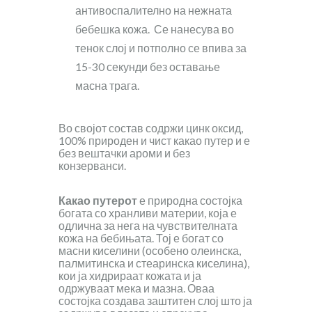
антивоспалително на нежната
бебешка кожа. Се нанесува во
тенок слој и потполно се впива за
15-30 секунди без оставање
масна трага.
Во својот состав содржи цинк оксид,
100% природен и чист какао путер и е
без вештачки ароми и без
конзерванси.
Какао путерот
е природна состојка
богата со хранливи материи, која е
одлична за нега на чувствителната
кожа на бебињата. Тој е богат со
масни киселини (особено олеинска,
палмитинска и стеаринска киселина),
кои ја хидрираат кожата и ја
одржуваат мека и мазна. Оваа
состојка создава заштитен слој што ја