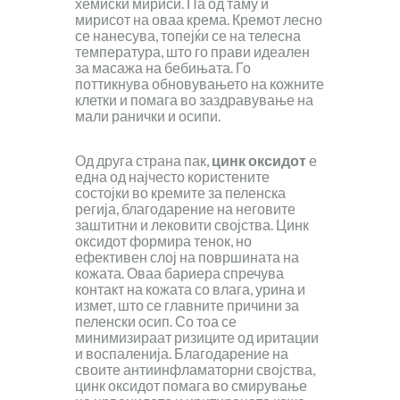
хемиски мириси. Па од таму и
мирисот на оваа крема. Кремот лесно
се нанесува, топејќи се на телесна
температура, што го прави идеален
за масажа на бебињата. Го
поттикнува обновувањето на кожните
клетки и помага во заздравување на
мали ранички и осипи.
Од друга страна пак,
цинк оксидот
е
една од најчесто користените
состојки во кремите за пеленска
регија, благодарение на неговите
заштитни и лековити својства. Цинк
оксидот формира тенок, но
ефективен слој на површината на
кожата. Оваа бариера спречува
контакт на кожата со влага, урина и
измет, што се главните причини за
пеленски осип. Со тоа се
минимизираат ризиците од иритации
и воспаленија. Благодарение на
своите антиинфламаторни својства,
цинк оксидот помага во смирување