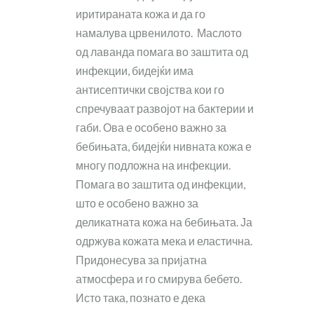
иритираната кожа и да го
намалува црвенилото. Маслото
од лаванда помага во заштита од
инфекции, бидејќи има
антисептички својства кои го
спречуваат развојот на бактерии и
габи. Ова е особено важно за
бебињата, бидејќи нивната кожа е
многу подложна на инфекции.
Помага во заштита од инфекции,
што е особено важно за
деликатната кожа на бебињата. Ја
одржува кожата мека и еластична.
Придонесува за пријатна
атмосфера и го смирува бебето.
Исто така, познато е дека