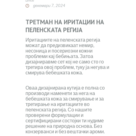
декември 7, 2024
ТРЕТМАН НА ИРИТАЦИИ НА
ПЕЛЕНСКАТА РЕГИЈА
Иритациите на пеленската регија
можат да предизвикаат немир,
несоница и посериозни кожни
проблеми кај бебињата. Затоа
дизајниравме сет кој не само сто го
третира овој проблем, туку ја негува и
смирува бебешката кожа.
Оваа дизајнирана кутија е полна со
производи наменети за нега на
бебешката кожа за смирување и за
третирање на иритациите во
пеленската регија. Со нашите
проверени формулации и
сертифицирани состојки ти нудиме
решение на природна основа. Без
конзерванси и без вештачки ароми.