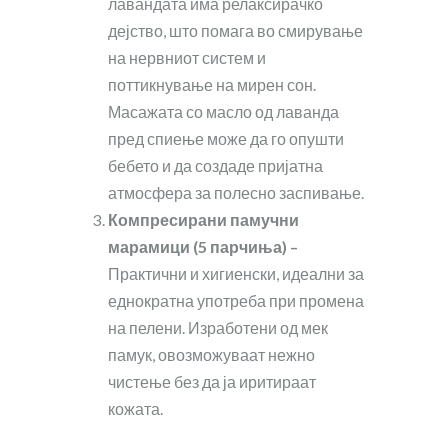
лавандата има релаксирачко
дејство, што помага во смирување
на нервниот систем и
поттикнување на мирен сон.
Масажата со масло од лаванда
пред спиење може да го опушти
бебето и да создаде пријатна
атмосфера за полесно заспивање.
Компресирани памучни
марамици (5 парчиња) –
Практични и хигиенски, идеални за
еднократна употреба при промена
на пелени. Изработени од мек
памук, овозможуваат нежно
чистење без да ја иритираат
кожата.