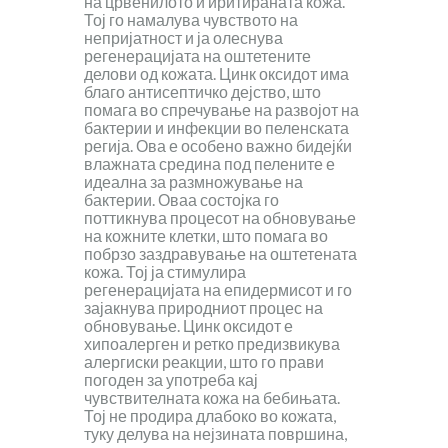
на црвенилото и иритираната кожа.
Тој го намалува чувството на
непријатност и ја олеснува
регенерацијата на оштетените
делови од кожата. Цинк оксидот има
благо антисептичко дејство, што
помага во спречување на развојот на
бактерии и инфекции во пеленската
регија. Ова е особено важно бидејќи
влажната средина под пелените е
идеална за размножување на
бактерии. Оваа состојка го
поттикнува процесот на обновување
на кожните клетки, што помага во
побрзо заздравување на оштетената
кожа. Тој ја стимулира
регенерацијата на епидермисот и го
зајакнува природниот процес на
обновување. Цинк оксидот е
хипоалерген и ретко предизвикува
алергиски реакции, што го прави
погоден за употреба кај
чувствителната кожа на бебињата.
Тој не продира длабоко во кожата,
туку делува на нејзината површина,